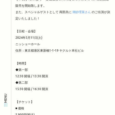
販売を開始致します。
また、スペシャルゲストとして 両部共に 
潮紗理菜さん
 のご出演が決
定いたしました！
【日程・会場】
2024年5月11日(土)
ニッショーホール
住所：東京都港区東新橋1-1-19 ヤクルト本社ビル
【時間】
◆第一部
12:30 開場 / 13:30 開演
◆第二部
15:30 開場 / 16:30 開演
MENU
【チケット】
■ 価格
5,900円(税込)